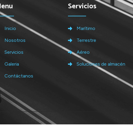
Menu
Servicios
Inicio
Marítimo
Nosotros
Terrestre
Servicios
Aéreo
Galeria
Soluciones de almacén
Contáctanos
Copyright 2024
Quantum 360
. Todos los derechos reservados