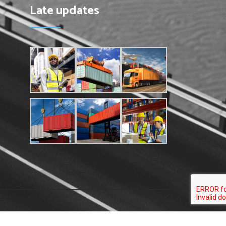
Late updates
.