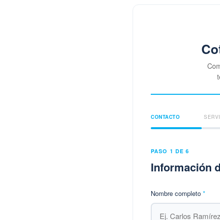
Cot
Comp
t
CONTACTO
SERV
PASO 1 DE 6
Información 
Nombre completo
*