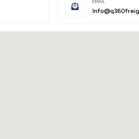
EMAIL
Info@q360frei