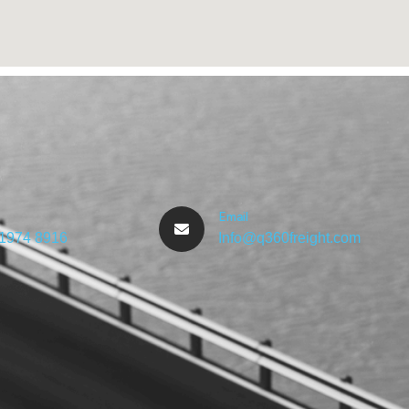
Email
 1974 8916
Info@q360freight.com