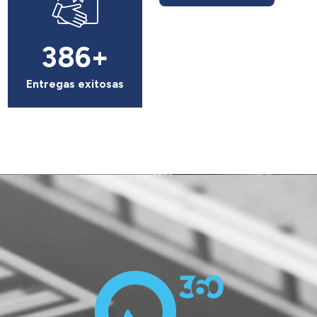
488
+
Entregas exitosas