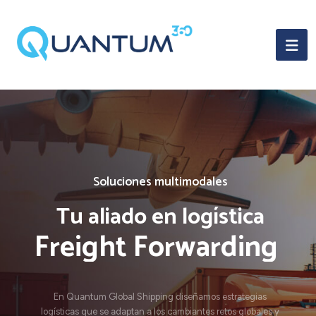
S
o
l
u
c
i
o
n
e
s
m
u
l
t
i
m
o
d
a
l
e
s
Tu aliado en logística
Freight Forwarding
En Quantum Global Shipping diseñamos estrategias
logísticas que se adaptan a los cambiantes retos globales y