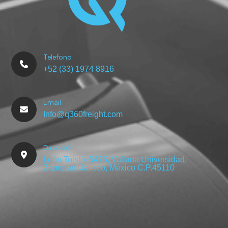
Telefono
+52 (33) 1974 8916
Email
Info@q360freight.com
Dirección
León Tolstói 5475, Vallarta Universidad,
Zapopan, Jalisco, México C.P.45110