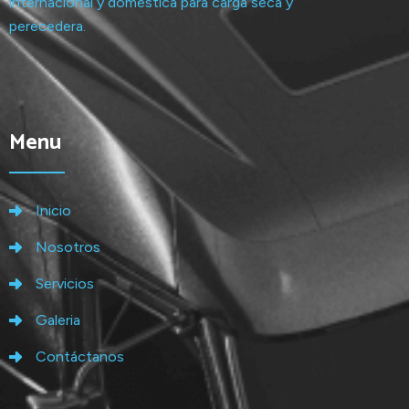
internacional y doméstica para carga seca y
perecedera.
Menu
Inicio
Nosotros
Servicios
Galeria
Contáctanos