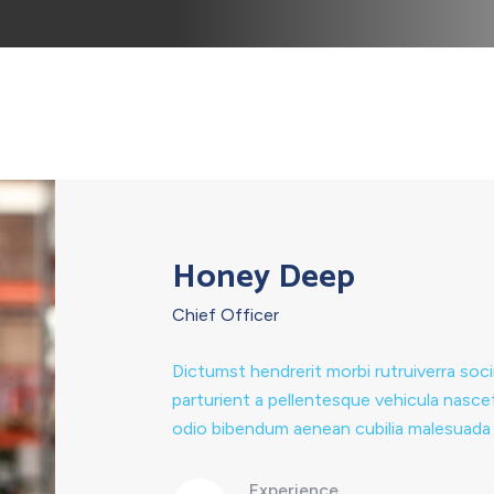
Honey Deep
Chief Officer
Dictumst hendrerit morbi rutruiverra socii
parturient a pellentesque vehicula nascetur
odio bibendum aenean cubilia malesuada 
Experience