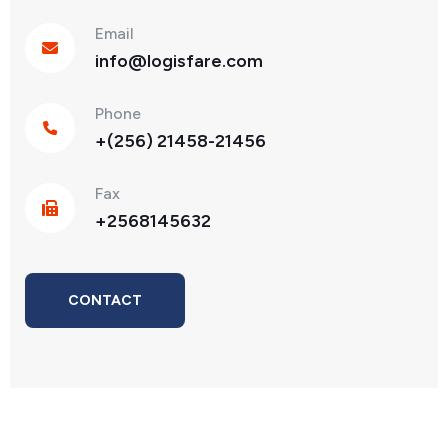
Email
info@logisfare.com
Phone
+(256) 21458-21456
Fax
+2568145632
CONTACT
ME