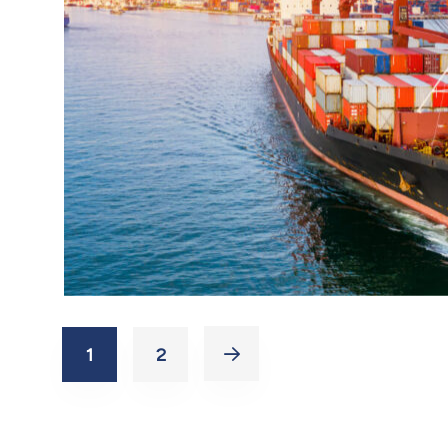
1
2
CARGO
OCEAN