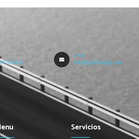
Freight Logistics
Email
 1974 8916
Info@q360freight.com
Menu
Servicios