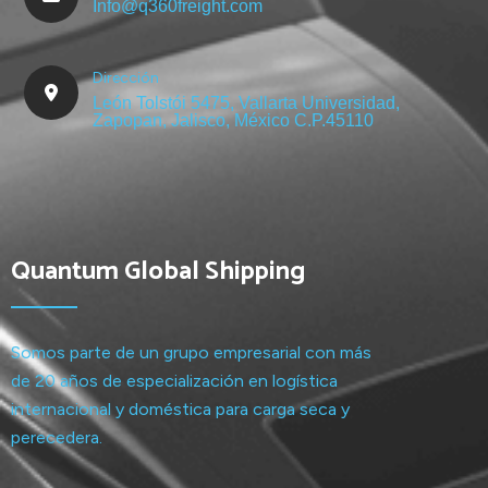
Info@q360freight.com
Dirección
León Tolstói 5475, Vallarta Universidad,
Zapopan, Jalisco, México C.P.45110
Quantum Global Shipping
Somos parte de un grupo empresarial con más
de 20 años de especialización en logística
internacional y doméstica para carga seca y
perecedera.